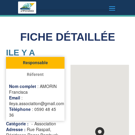
FICHE DÉTAILLÉE
ILE Y A
Responsable
Réferent
Nom complet
: AMORIN
Francisca
Email
:
ileya.association@gmail.com
Téléphone
: 0590 48 45
36
Catégorie :
Association
Adresse :
Rue Raspail,