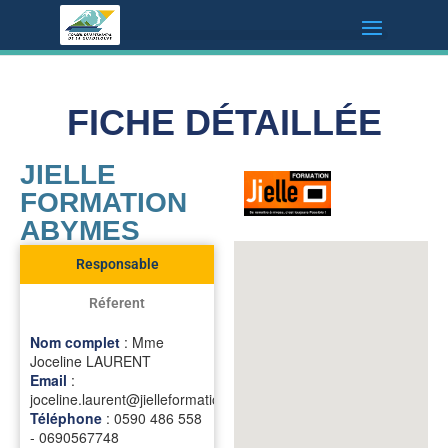
FICHE DÉTAILLÉE
JIELLE
FORMATION
ABYMES
Responsable
Réferent
Nom complet
: Mme
Joceline LAURENT
Email
:
joceline.laurent@jielleformation.com
Téléphone
: 0590 486 558
- 0690567748