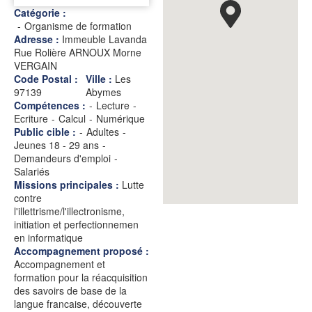
Catégorie :
Organisme de formation
Adresse :
Immeuble Lavanda
Rue Rolière ARNOUX Morne
VERGAIN
Code Postal :
Ville :
Les
97139
Abymes
Compétences :
-
Lecture
-
Ecriture
-
Calcul
-
Numérique
Public cible :
-
Adultes
-
Jeunes 18 - 29 ans
-
Demandeurs d'emploi
-
Salariés
Missions principales :
Lutte
contre
l'illettrisme/l'illectronisme,
initiation et perfectionnemen
en informatique
Accompagnement proposé :
Accompagnement et
formation pour la réacquisition
des savoirs de base de la
langue francaise, découverte