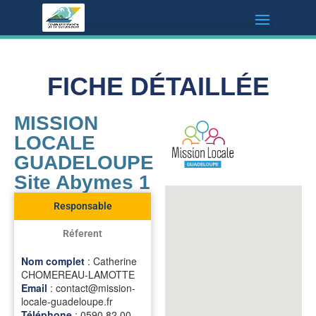
FICHE DÉTAILLÉE
MISSION
LOCALE
GUADELOUPE
Site Abymes 1
Responsable
Réferent
Nom complet
: Catherine
CHOMEREAU-LAMOTTE
Email
: contact@mission-
locale-guadeloupe.fr
Téléphone
: 0590 82 00