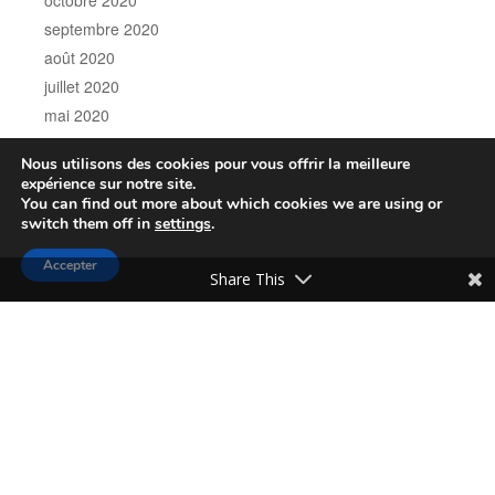
septembre 2020
août 2020
juillet 2020
mai 2020
mars 2020
Nous utilisons des cookies pour vous offrir la meilleure
janvier 2020
expérience sur notre site.
octobre 2019
You can find out more about which cookies we are using or
switch them off in
settings
.
septembre 2019
juillet 2019
Accepter
Share This
février 2019
novembre 2018
octobre 2018
CATÉGORIES
Non classé